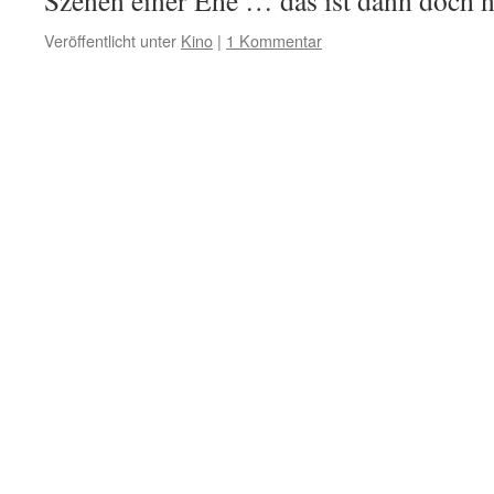
Szenen einer Ehe … das ist dann doch n
Veröffentlicht unter
Kino
|
1 Kommentar