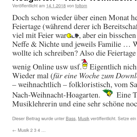
Veröffentlicht am
14.1.2018
von
foltom
Doch schon wieder über einen Monat h
Feiertage (während derer ich Bereitschaft
viel mit Feier war
, aber ein bissche
Neffe & Nichte und jeweils Familie …
wollte ich schreiben? Also die Feiertage
wenig Online usw usf.
Eigentlich nich
Wieder mal (
für eine Woche zum Down
– weihnachtlich – folkloristisch, vom 
Nach-Weihnacht-Hoagarten.
Eine T
Musiklehrerin und eine sehr schöne no
Dieser Beitrag wurde unter
Bass
,
Musik
veröffentlicht. Setze ei
←
Musik 2 3 4 …