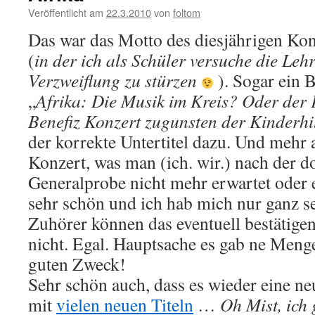
Veröffentlicht am
22.3.2010
von
foltom
Das war das Motto des diesjährigen Ko
(
in der ich als Schüler versuche die Lehre
Verzweiflung zu stürzen
). Sogar ein 
„
Afrika: Die Musik im Kreis? Oder der 
Benefiz Konzert zugunsten der Kinderhil
der korrekte Untertitel dazu. Und mehr 
Konzert, was man (ich. wir.) nach der d
Generalprobe nicht mehr erwartet oder e
sehr schön und ich hab mich nur ganz se
Zuhörer können das eventuell bestätigen
nicht. Egal. Hauptsache es gab ne Meng
guten Zweck!
Sehr schön auch, dass es wieder eine n
mit
vielen neuen Titeln
…
Oh Mist, ich 