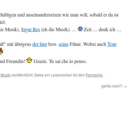
ftigen und auseinandersetzen wie man will, sobald er da ist
iel.
 die Musik).
Sigur Ros
(eh die Musik). …
Zeit … denk ich …
alf“ mir übrigens
der hier
bzw.
seine
Filme. Wobei auch
Tom
und Freundin!
Grazie. Tu sai che io penso.
,
Musik
veröffentlicht. Setze ein Lesezeichen für den
Permalink
.
gehts noch?
→