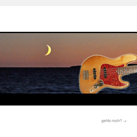
gehts noch?
→