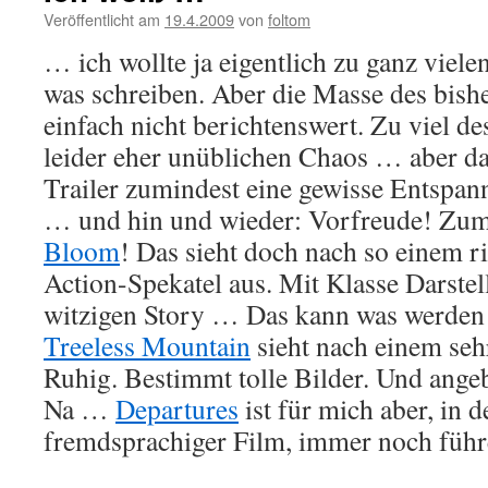
Veröffentlicht am
19.4.2009
von
foltom
… ich wollte ja eigentlich zu ganz viele
was schreiben. Aber die Masse des bish
einfach nicht berichtenswert. Zu viel 
leider eher unüblichen Chaos … aber da
Trailer zumindest eine gewisse Entspa
… und hin und wieder: Vorfreude! Zum
Bloom
! Das sieht doch nach so einem r
Action-Spekatel aus. Mit Klasse Darstell
witzigen Story … Das kann was werden
Treeless Mountain
sieht nach einem seh
Ruhig. Bestimmt tolle Bilder. Und ange
Na …
Departures
ist für mich aber, in d
fremdsprachiger Film, immer noch füh