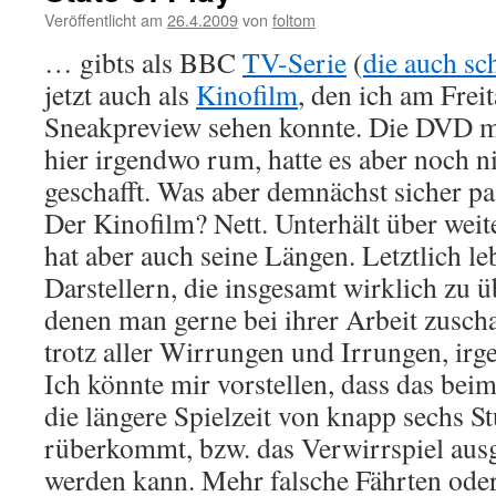
Veröffentlicht am
26.4.2009
von
foltom
… gibts als BBC
TV-Serie
(
die auch sch
jetzt auch als
Kinofilm
, den ich am Frei
Sneakpreview sehen konnte. Die DVD mi
hier irgendwo rum, hatte es aber noch n
geschafft. Was aber demnächst sicher pa
Der Kinofilm? Nett. Unterhält über weit
hat aber auch seine Längen. Letztlich le
Darstellern, die insgesamt wirklich zu
denen man gerne bei ihrer Arbeit zuscha
trotz aller Wirrungen und Irrungen, irg
Ich könnte mir vorstellen, dass das beim
die längere Spielzeit von knapp sechs S
rüberkommt, bzw. das Verwirrspiel ausge
werden kann. Mehr falsche Fährten od