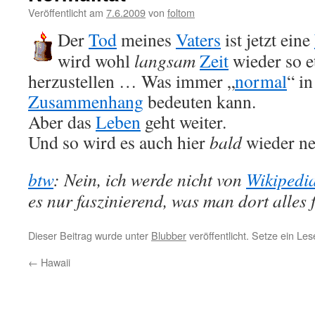
Veröffentlicht am
7.6.2009
von
foltom
Der
Tod
meines
Vaters
ist jetzt eine
wird wohl
langsam
Zeit
wieder so e
herzustellen … Was immer „
normal
“ i
Zusammenhang
bedeuten kann.
Aber das
Leben
geht weiter.
Und so wird es auch hier
bald
wieder n
btw
: Nein, ich werde nicht von
Wikipedi
es nur faszinierend, was man dort alles f
Dieser Beitrag wurde unter
Blubber
veröffentlicht. Setze ein Le
←
Hawaii